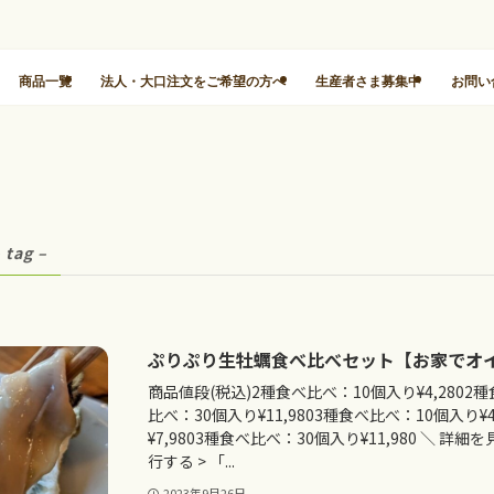
商品一覧
法人・大口注文をご希望の方へ
生産者さま募集中
お問い
 tag –
ぷりぷり生牡蠣食べ比べセット【お家でオ
商品値段(税込)2種食べ比べ：10個入り¥4,2802種
比べ：30個入り¥11,9803種食べ比べ：10個入り¥
¥7,9803種食べ比べ：30個入り¥11,980 ＼ 
行する > 「...
2023年9月26日